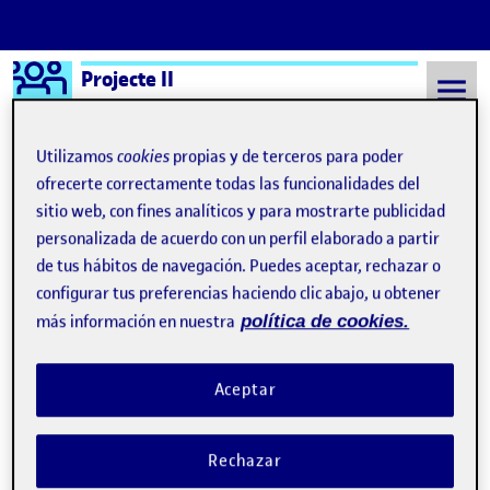
Logo Ágora
Projecte II
Saltar al contenido
Utilizamos
cookies
propias y de terceros para poder
ofrecerte correctamente todas las funcionalidades del
sitio web, con fines analíticos y para mostrarte publicidad
Semestre 20212 - Aula 1
personalizada de acuerdo con un perfil elaborado a partir
de tus hábitos de navegación. Puedes aceptar, rechazar o
¡Bienvenidos y bienvenidas!
Publicado por
configurar tus preferencias haciendo clic abajo, u obtener
Publicado por
Quelic Berga Carreras
más información en nuestra
política de cookies.
Visibilidad:
Fecha de publicación
9 septiembre, 2021 2:49 pm
Pública
-
8 Sep 2021
Aceptar
Rechazar